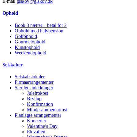
E-mail
glskov@glskov.dk
Ophold
Book 3 nætter – betal for 2
Ophold med halv­pension
Golf­ophold
Gourmet­ophold
Kunst­ophold
Weekend­ophold
Selskaber
Selskabs­lokaler
Firmaarrangementer
Særlige anledninger
Julefrokost
Bryllup
Konfirmation
Mindesammenkomst
Planlagte arrangementer
Koncerter
Valentine’s Day
Elevaften