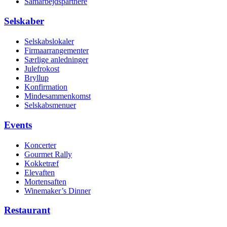
Samarbejdspartnere
Selskaber
Selskabs­lokaler
Firmaarrangementer
Særlige anledninger
Julefrokost
Bryllup
Konfirmation
Mindesammenkomst
Selskabsmenuer
Events
Koncerter
Gourmet Rally
Kokketræf
Elevaften
Mortensaften
Winemaker’s Dinner
Restaurant