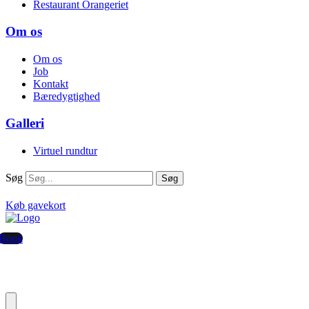
Restaurant Orangeriet
Om os
Om os
Job
Kontakt
Bæredygtighed
Galleri
Virtuel rundtur
Søg
Søg
Køb gavekort
Book