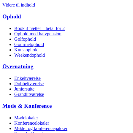
Videre til indhold
Ophold
Book 3 nætter – betal for 2
Ophold med halv­pension
Golf­ophold
Gourmet­ophold
Kunst­ophold
Weekend­ophold
Overnatning
Enkelt­værelse
Dobbelt­værelse
Juniorsuite
Grandlitværelse
Møde & Konference
Mødelokaler
Konference­lokaler
Møde- og konference­pakker