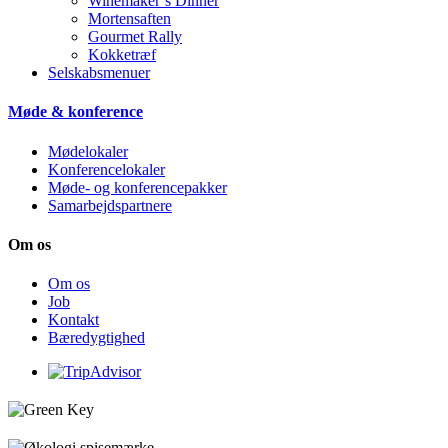
Winemaker’s Dinner
Mortensaften
Gourmet Rally
Kokketræf
Selskabsmenuer
Møde & konference
Mødelokaler
Konference­lokaler
Møde- og konference­pakker
Samarbejdspartnere
Om os
Om os
Job
Kontakt
Bæredygtighed