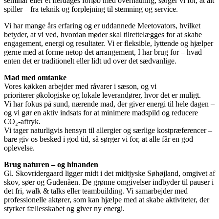
seminar eller et flerdages forløb med overnatning, sørger vi for, at alt
spiller – fra teknik og forplejning til stemning og service.
Vi har mange års erfaring og er uddannede Meetovators, hvilket
betyder, at vi ved, hvordan møder skal tilrettelægges for at skabe
engagement, energi og resultater. Vi er fleksible, lyttende og hjælper
gerne med at forme netop det arrangement, I har brug for – hvad
enten det er traditionelt eller lidt ud over det sædvanlige.
Mad med omtanke
Vores køkken arbejder med råvarer i sæson, og vi
prioriterer økologiske og lokale leverandører, hvor det er muligt.
Vi har fokus på sund, nærende mad, der giver energi til hele dagen –
og vi gør en aktiv indsats for at minimere madspild og reducere
CO₂-aftryk.
Vi tager naturligvis hensyn til allergier og særlige kostpræferencer –
bare giv os besked i god tid, så sørger vi for, at alle får en god
oplevelse.
Brug naturen – og hinanden
Gl. Skovridergaard ligger midt i det midtjyske Søhøjland, omgivet af
skov, søer og Gudenåen. De grønne omgivelser indbyder til pauser i
det fri, walk & talks eller teambuilding. Vi samarbejder med
professionelle aktører, som kan hjælpe med at skabe aktiviteter, der
styrker fællesskabet og giver ny energi.